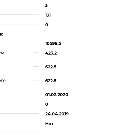
3
131
0
е:
10598.5
ем
423.2
622.5
его
622.5
01.02.2020
0
24.04.2019
Нет