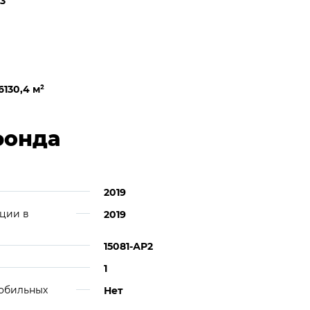
3
6130,4 м
²
фонда
2019
ции в
2019
15081-АР2
1
мобильных
Нет