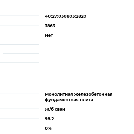
40:27:030803:2820
3863
Нет
Монолитная железобетонная
фундаментная плита
Ж/б сваи
98.2
0%