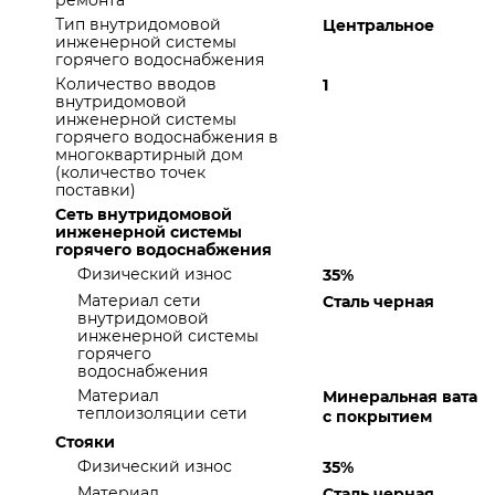
ремонта
Тип внутридомовой
Центральное
инженерной системы
горячего водоснабжения
Количество вводов
1
внутридомовой
инженерной системы
горячего водоснабжения в
многоквартирный дом
(количество точек
поставки)
Сеть внутридомовой
инженерной системы
горячего водоснабжения
Физический износ
35%
Материал сети
Сталь черная
внутридомовой
инженерной системы
горячего
водоснабжения
Материал
Минеральная вата
теплоизоляции сети
с покрытием
Стояки
Физический износ
35%
Материал
Сталь черная