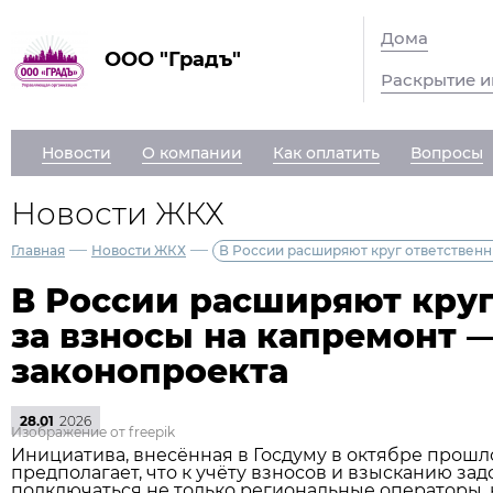
Дома
ООО "Градъ"
Раскрытие 
Новости
О компании
Как оплатить
Вопросы
Новости ЖКХ
—
—
Главная
Новости ЖКХ
В России расширяют круг ответственн
В России расширяют круг
за взносы на капремонт 
законопроекта
28.01
2026
Изображение от freepik
Инициатива, внесённая в Госдуму в октябре прошло
предполагает, что к учёту взносов и взысканию за
подключаться не только региональные операторы, 