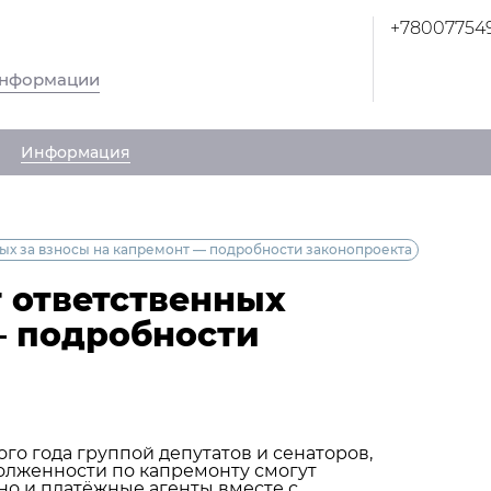
+78007754
информации
Информация
ых за взносы на капремонт — подробности законопроекта
 ответственных
— подробности
го года группой депутатов и сенаторов,
долженности по капремонту смогут
но и платёжные агенты вместе с