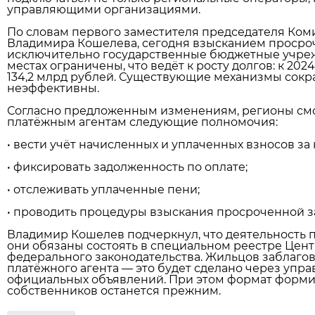
управляющими организациями.
По словам первого заместителя председателя Коми
Владимира Кошелева, сегодня взысканием просро
исключительно государственные бюджетные учреж
местах ограничены, что ведёт к росту долгов: к 20
134,2 млрд рублей. Существующие механизмы сокра
неэффективны.
Согласно предложенным изменениям, регионы смо
платёжным агентам следующие полномочия:
• вести учёт начисленных и уплаченных взносов за
• фиксировать задолженность по оплате;
• отслеживать уплаченные пени;
• проводить процедуры взыскания просроченной з
Владимир Кошелев подчеркнул, что деятельность п
они обязаны состоять в специальном реестре Цент
федерального законодательства. Жильцов заблаг
платёжного агента — это будет сделано через уп
официальных объявлений. При этом формат форми
собственников останется прежним.