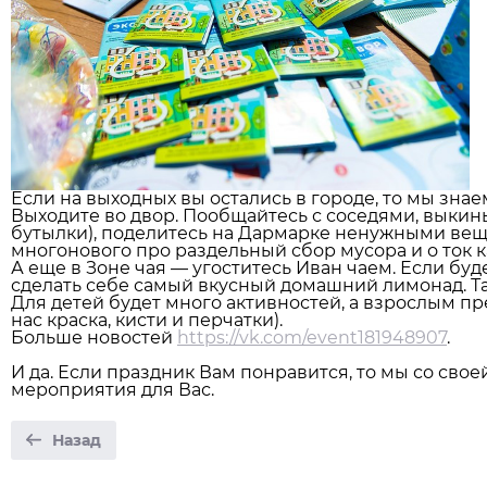
Если на выходных вы остались в городе, то мы знае
Выходите во двор. Пообщайтесь с соседями, выкиньт
бутылки), поделитесь на Дармарке ненужными вещам
многонового про раздельный сбор мусора и о ток к
А еще в Зоне чая — угоститесь Иван чаем. Если буде
сделать себе самый вкусный домашний лимонад. Та
Для детей будет много активностей, а взрослым пре
нас краска, кисти и перчатки).
Больше новостей
https://vk.com/event181948907
.
И да. Если праздник Вам понравится, то мы со св
мероприятия для Вас.
Назад