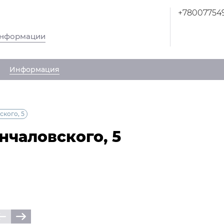
+78007754
информации
Информация
кого, 5
чаловского, 5