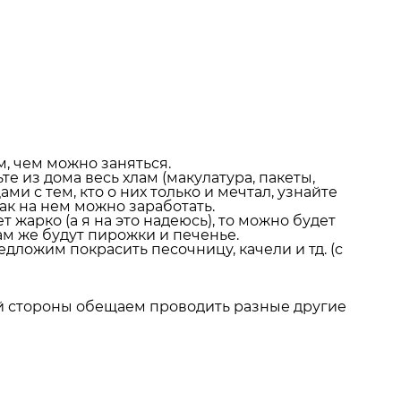
м, чем можно заняться.
е из дома весь хлам (макулатура, пакеты,
и с тем, кто о них только и мечтал, узнайте
ак на нем можно заработать.
т жарко (а я на это надеюсь), то можно будет
м же будут пирожки и печенье.
дложим покрасить песочницу, качели и тд. (с
оей стороны обещаем проводить разные другие