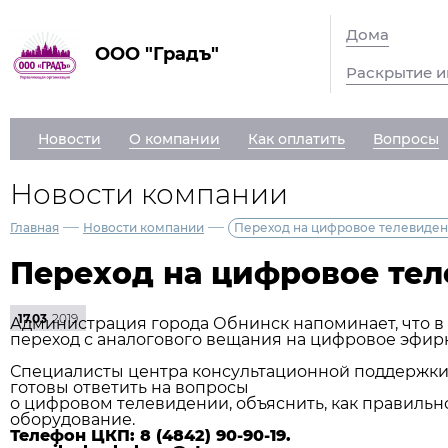
Дома
ООО "Градъ"
Раскрытие 
Новости
О компании
Как оплатить
Вопросы
Новости компании
—
—
Главная
Новости компании
Переход на цифровое телевиде
Переход на цифровое те
17.03
2019
Администрация города Обнинск напоминает, что в
переход с аналогового вещания на цифровое эфирно
Специалисты центра консультационной поддержки 
готовы ответить на вопросы
о цифровом телевидении, объяснить, как правиль
оборудование.
Телефон ЦКП: 8 (4842) 90-90-19.