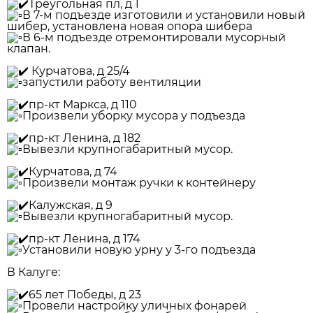
Треугольная пл, д 1
В 7-м подъезде изготовили и установили новый
шибер, установлена новая опора шибера
В 6-м подъезде отремонтировали мусорный
клапан.
Курчатова, д 25/4
запустили работу вентиляции
пр-кт Маркса, д 110
Произвели уборку мусора у подъезда
пр-кт Ленина, д 182
Вывезли крупногабаритный мусор.
Курчатова, д 74
Произвели монтаж ручки к контейнеру
Калужская, д 9
Вывезли крупногабаритный мусор.
пр-кт Ленина, д 174
Установили новую урну у 3-го подъезда
В Калуге:
65 лет Победы, д 23
Провели настройку уличных фонарей