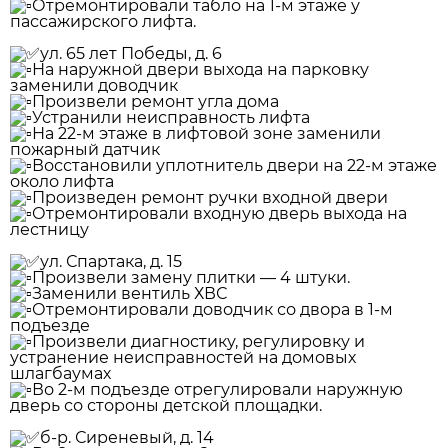
Отремонтировали табло на 1-м этаже у
пассажирского лифта.
️ул. 65 лет Победы, д. 6
На наружной двери выхода на парковку
заменили доводчик
Произвели ремонт угла дома
Устранили неисправность лифта
На 22-м этаже в лифтовой зоне заменили
пожарный датчик
Восстановили уплотнитель двери на 22-м этаже
около лифта
Произведен ремонт ручки входной двери
Отремонтировали входную дверь выхода на
лестницу
️ул. Спартака, д. 15
Произвели замену плитки — 4 штуки.
Заменили вентиль ХВС
Отремонтировали доводчик со двора в 1-м
подъезде
Произвели диагностику, регулировку и
устранение неисправностей на домовых
шлагбаумах
Во 2-м подъезде отрегулировали наружную
дверь со стороны детской площадки.
️б-р. Сиреневый, д. 14