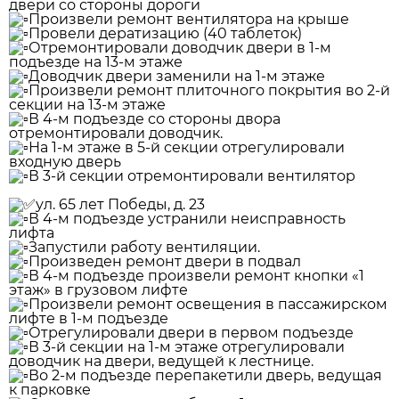
двери со стороны дороги
Произвели ремонт вентилятора на крыше
Провели дератизацию (40 таблеток)
Отремонтировали доводчик двери в 1-м
подъезде на 13-м этаже
Доводчик двери заменили на 1-м этаже
Произвели ремонт плиточного покрытия во 2-й
секции на 13-м этаже
В 4-м подъезде со стороны двора
отремонтировали доводчик.
На 1-м этаже в 5-й секции отрегулировали
входную дверь
В 3-й секции отремонтировали вентилятор
️ул. 65 лет Победы, д. 23
В 4-м подъезде устранили неисправность
лифта
Запустили работу вентиляции.
Произведен ремонт двери в подвал
В 4-м подъезде произвели ремонт кнопки «1
этаж» в грузовом лифте
Произвели ремонт освещения в пассажирском
лифте в 1-м подъезде
Отрегулировали двери в первом подъезде
В 3-й секции на 1-м этаже отрегулировали
доводчик на двери, ведущей к лестнице.
Во 2-м подъезде перепакетили дверь, ведущая
к парковке