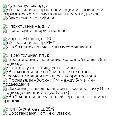
️ул. Калужская, д. 3
Устранили засор канализации и произвели
обработку «Биолой» подвала в 5-м подъезде
Закрасили граффити
️пр-кт Ленина, д. 174
Покрасили дверь в подвал
️пр-кт Маркса, д. 110
Устранили засор КНС.
На 5-м этаже заменили мусороклапан
️Треугольная пл., д. 1
Восстановили давление холодной воды в 6-м
подъезде.
Протечку по стояку устранили
В 4-м подъезде на 2-м этаже (техэтаж)
отремонтировали крышку мусоропровода
Произвели уборку КГМ между 3-м и 4-м
подъездами
Заменили замок на двери в помещение у 8-го
подъезда (бывшей «РусЛифт»)
Во 2-м подъезде у контейнера восстановили
крепёж
️ул. Курчатова, д. 25/4
Восстановили спинки лавок.