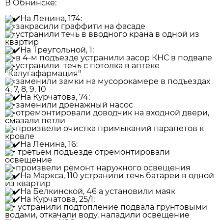
В Обнинске:
На Ленина, 174:
закрасили граффити на фасаде
устранили течь в вводного крана в одной из
квартир
На Треугольной, 1:
в 4-м подъезде устранили засор КНС в подвале
устранили течь с потолка в аптеке
"Калугафармация"
заменили замки на мусорокамере в подъездах
4, 7, 8, 9, 10
На Курчатова, 74:
заменили дренажный насос
отремонтировали доводчик на входной двери,
смазали петли
произвели очистка примыканий парапетов к
кровле
На Ленина, 16:
третьем подъезде отремонтировали
освещение
произвели ремонт наружного освещения
На Маркса, 110 устранили течь батареи в одной
из квартир
На Белкинской, 46 а установили маяк
На Курчатова, 25/1:
устранили подтопление подвала грунтовыми
водами, откачали воду, наладили освещение