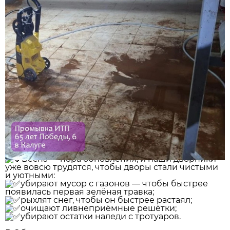
Весна — пора обновления, и наши дворники
уже вовсю трудятся, чтобы дворы стали чистыми
и уютными:
️убирают мусор с газонов — чтобы быстрее
появилась первая зелёная травка;
️рыхлят снег, чтобы он быстрее растаял;
️очищают ливнеприёмные решётки;
️убирают остатки наледи с тротуаров.