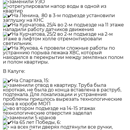
заменили УЗО
отрегулировали напор воды в одной из
квартир
На Ленина, 80 в 3-м подъезде установили
заглушку на КНС
На Курчатова, 25/4 во 2-м подъезде на 11 этаже
наладили работу датчиков движения
На Курчатова, 25/2 во 2-м подъезде на 2-м
этаже в лифтом холле отремонтировали
светильник.
На Жукова, 4 провели сложные работы по
устраннию порыва лежака ХВС, который
находился в перекрытии между земляных полом
и полом квартиры.
В Калуге:
На Спартака, 15:
заменили отвод в квартиру. Труба была
короткая, не была до конца вставлена в раструб,
подтекала. Для локализации и устранения
проблемы пришлось вырезать технологические
окна в коробе МОП
во втором подъезде на 14-15 этажах
технологические отверстия заделал
заменили 5 кранов
На 65 лет Победы, 6:
на всех пяти дверях подтянули все ручки,