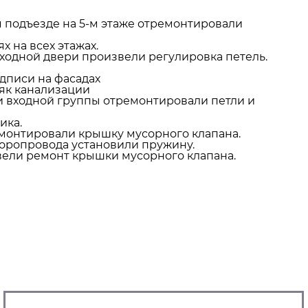
2-м подъезде на 5-м этаже отремонтировали
х на всех этажах.
 входной двери произвели регулировка петель.
адписи на фасадах
ояк канализации
ери входной группы отремонтировали петли и
ика.
ремонтировали крышку мусорного клапана.
усоропровода установили пружину.
извели ремонт крышки мусорного клапана.