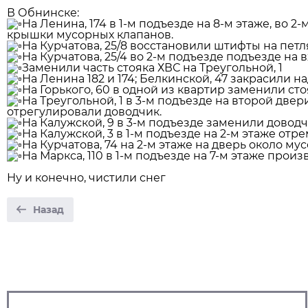
В Обнинске:
На Ленина, 174 в 1-м подъезде на 8-м этаже, во 
крышки мусорных клапанов.
На Курчатова, 25/8 восстановили штифты на петля
На Курчатова, 25/4 во 2-м подъезде подъезде на
Заменили часть стояка ХВС на Треугольной, 1
На Ленина 182 и 174; Белкинской, 47 закрасили н
На Горького, 60 в одной из квартир заменили ст
На Треугольной, 1 в 3-м подъезде на второй дв
отрегулировали доводчик.
На Калужской, 9 в 3-м подъезде заменили доводч
На Калужской, 3 в 1-м подъезде на 2-м этаже от
На Курчатова, 74 на 2-м этаже на дверь около м
На Маркса, 110 в 1-м подъезде на 7-м этаже про
Ну и конечно, чистили снег
Назад