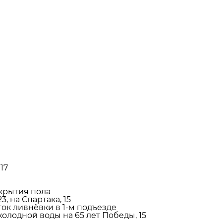
17
крытия пола
3, на Спартака, 15
ток ливнёвки в 1-м подъезде
лодной воды на 65 лет Победы, 15