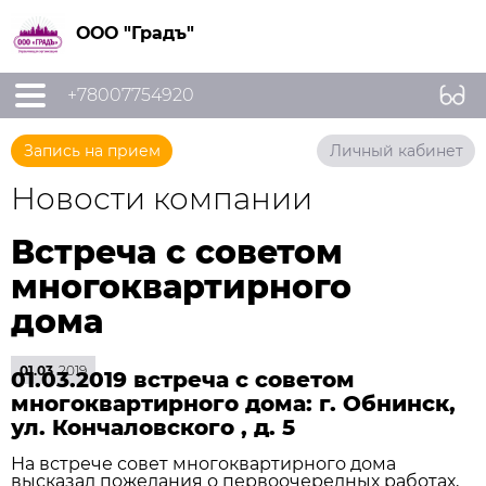
ООО "Градъ"
+78007754920
Запись на прием
Личный кабинет
Новости компании
Встреча с советом
многоквартирного
дома
01.03
2019
01.03.2019 встреча с советом
многоквартирного дома: г. Обнинск,
ул. Кончаловского , д. 5
На встрече совет многоквартирного дома
высказал пожелания о первоочередных работах,