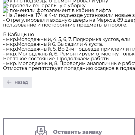
у 1-го подъезда отремонтировали урну
провели генеральную уборку
поменяли фотоэлемент в кабине лифта
- На Ленина, 174 в 4-м подъезде установили новые 
- Отрегулировали входную дверь на Маркса, 89 дв
пользование и посторонние предметы в пороге.
В Кабицыно
- мкр.Молодежный, 4, 5, 6, 7. Подкормка кустов, ели
- мкр.Молодежный 6. Высадили 4 куста.
- мкр.Молодежный, 5. Во 2-м подъезде приклеили п
- мкр. Молодежный, 6. Ремонтируем отмостку. Толь
Вот такое состояние. Продолжаем работы.
- мкр. Молодежный, 8. Проводим аналогичные рабо
Отмостка препятствует попаданию осадков в подвал
Назад
Оставить заявку