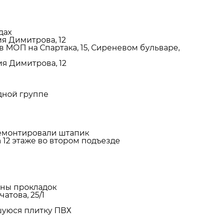
дах
ия Димитрова, 12
 МОП на Спартака, 15, Сиреневом бульваре,
ия Димитрова, 12
дной группе
тремонтировали штапик
12 этаже во втором подъезде
ены прокладок
атова, 25/1
шуюся плитку ПВХ