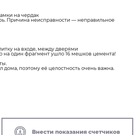
замки на чердак
ерь. Причина неисправности — неправильное
литку на входе, между дверями
ко на один фрагмент ушло 16 мешков цемента!
ты.
 дома, поэтому её целостность очень важна.
Внести показания счетчиков