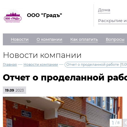
Дома
ООО "Градъ"
Раскрытие 
Новости
О компании
Как оплатить
Вопросы
Новости компании
—
—
Главная
Новости компании
Отчет о проделанной работе (11.09 
Отчет о проделанной работе
19.09
2023
1
/
8