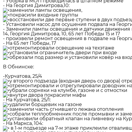
- Уборка в МОП проводилась в штатном режиме
- На Георгия Димитрова,10:
заменили лампы освещения,
покрасили входные группы
восстановили две первые ступени в двух подъез
- Установили насос для осушения подвала на Георг
- Заменили лампы освещения и датчики движения в
14, Георгия Димитрова, 10, 65 лет Победы 15 и 17
- произвели ремонт освещения в подвале на Георг
- На 65 лет Победы, 17
отремонтировали освещение на техэтаже
установили ограничитель двери при входе
обрезали под размер и установили ковёр на вхо
В Обнинске:
-Курчатова, 25/4
у второго подъезда (входная дверь со двора) о
отремонтировали и отрегулировали доводчик на 
убрали сорняки на клумбе, газоне и с отмостки
внутри двора покрасили мафы
- На Курчатова, 25/1:
удалили борщевик на газоне
заменили часть сгнившего лежака отопления
собрали теплообменник после промывки и зам
установили обратный клапан на ливневку на Курч
- На Маркса, 104:
в 1-м подъезде на 7-м этаже приклеили отвалив