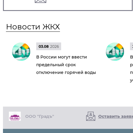
Новости ЖКХ
03.08
2026
В России могут ввести
В
предельный срок
р
отключение горячей воды
п
у
ООО "Градъ"
Оставить заяв