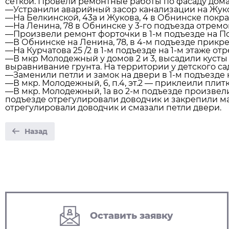
сеткой. Провели ремонтные работы по фасаду дома
—Устранили аварийный засор канализации на Жуко
—На Белкинской, 43а и Жукова, 4 в Обнинске покр
—На Ленина, 78 в Обнинске у 3-го подъезда отремо
—Произвели ремонт форточки в 1-м подъезде на По
—В Обнинске на Ленина, 78, в 4-м подъезде прикр
—На Курчатова 25 /2 в 1-м подъезде на 1-м этаже от
—В мкр Молодежный у домов 2 и 3, высадили кусты 
выравнивание грунта. На территории у детского са
—Заменили петли и замок на двери в 1-м подъезде н
—В мкр. Молодежный, 6, п.4, эт.2 — приклеили плитк
—В мкр. Молодежный, 1а во 2-м подъезде произвели
подъезде отрегулировали доводчик и закрепили ма
отрегулировали доводчик и смазали петли двери.
Назад
Оставить заявку