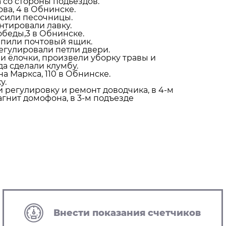
 со стороны подьездов.
ва, 4 в Обнинске.
асили песочницы.
нтировали лавку.
беды,3 в Обнинске.
епили почтовый ящик.
регулировали петли двери.
и ёлочки, произвели уборку травы и
да сделали клумбу.
а Маркса, 110 в Обнинске.
у.
 регулировку и ремонт доводчика, в 4-м
гнит домофона, в 3-м подъезде
Внести показания счетчиков